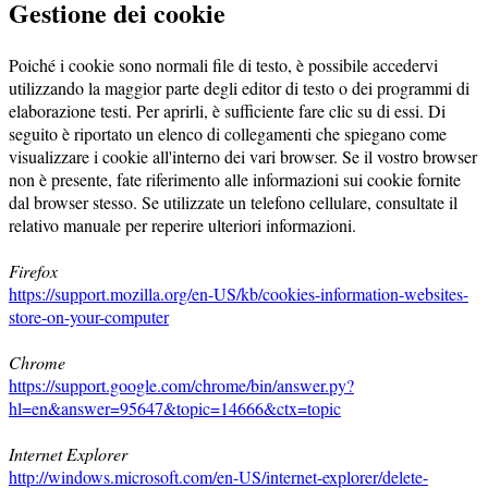
Gestione dei cookie
Poiché i cookie sono normali file di testo, è possibile accedervi
utilizzando la maggior parte degli editor di testo o dei programmi di
elaborazione testi. Per aprirli, è sufficiente fare clic su di essi. Di
seguito è riportato un elenco di collegamenti che spiegano come
visualizzare i cookie all'interno dei vari browser. Se il vostro browser
non è presente, fate riferimento alle informazioni sui cookie fornite
dal browser stesso. Se utilizzate un telefono cellulare, consultate il
relativo manuale per reperire ulteriori informazioni.
Firefox
https://support.mozilla.org/en-US/kb/cookies-information-websites-
store-on-your-computer
Chrome
https://support.google.com/chrome/bin/answer.py?
hl=en&answer=95647&topic=14666&ctx=topic
Internet Explorer
http://windows.microsoft.com/en-US/internet-explorer/delete-