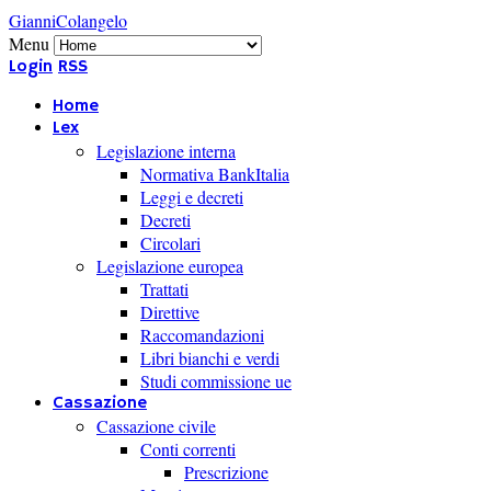
GianniColangelo
Menu
Login
RSS
Home
Lex
Legislazione interna
Normativa BankItalia
Leggi e decreti
Decreti
Circolari
Legislazione europea
Trattati
Direttive
Raccomandazioni
Libri bianchi e verdi
Studi commissione ue
Cassazione
Cassazione civile
Conti correnti
Prescrizione