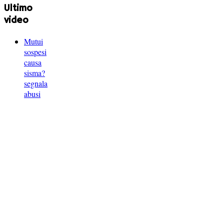
Ultimo
video
Mutui
sospesi
causa
sisma?
segnala
abusi