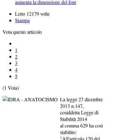
aumenta la dimensione del font
Letto 12179 volte
Stampa
Vota questo articolo
1
2
3
4
5
(1 Vota)
La legge 27 dicembre
2013 n.147,
cosiddetta Legge di
Stabilità 2014
al comma 629 ha così
stabilito:
"All'articolo 120 del