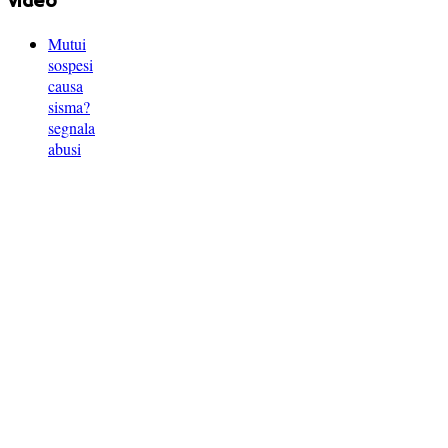
video
Mutui
sospesi
causa
sisma?
segnala
abusi