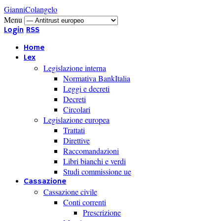
GianniColangelo
Menu
Login
RSS
Home
Lex
Legislazione interna
Normativa BankItalia
Leggi e decreti
Decreti
Circolari
Legislazione europea
Trattati
Direttive
Raccomandazioni
Libri bianchi e verdi
Studi commissione ue
Cassazione
Cassazione civile
Conti correnti
Prescrizione