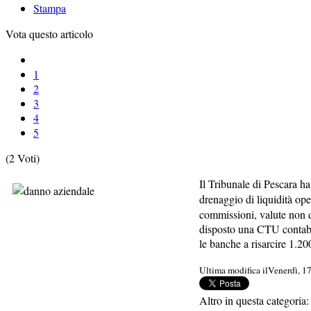
Stampa
Vota questo articolo
1
2
3
4
5
(2 Voti)
Il Tribunale di Pescara ha
drenaggio di liquidità op
commissioni, valute non do
disposto una CTU contabil
le banche a risarcire 1.20
Ultima modifica ilVenerdì, 
Altro in questa categoria: