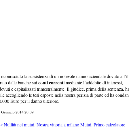
 riconosciuto la sussistenza di un notevole danno aziendale dovuto all’il
conti correnti
erato dalle banche sui
mediante l’addebito di interessi,
vuti e capitalizzati trimestralmente. Il giudice, prima della sentenza, h
e accogliendo le tesi esposte nella nostra perizia di parte ed ha conda
0.000 Euro per il danno ulteriore.
17 Gennaio 2014 20:09
« Nullità nei mutui. Nostra vittoria a milano
Mutui. Primo calcolatore