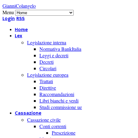
GianniColangelo
Menu
Login
RSS
Home
Lex
Legislazione interna
Normativa BankItalia
Leggi e decreti
Decreti
Circolari
Legislazione europea
Trattati
Direttive
Raccomandazioni
Libri bianchi e verdi
Studi commissione ue
Cassazione
Cassazione civile
Conti correnti
Prescrizione