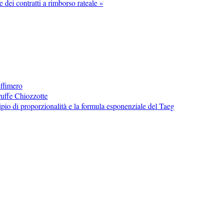
e dei contratti a rimborso rateale »
effimero
ruffe Chiozzotte
ncipio di proporzionalità e la formula esponenziale del Taeg