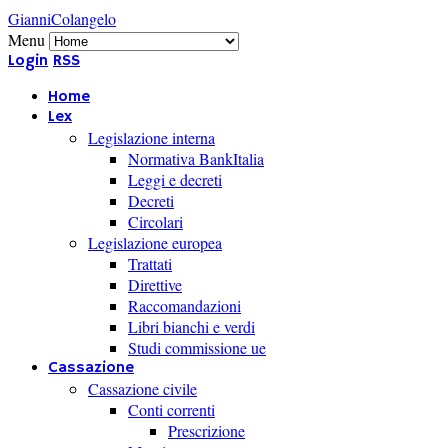
GianniColangelo
Menu
Login
RSS
Home
Lex
Legislazione interna
Normativa BankItalia
Leggi e decreti
Decreti
Circolari
Legislazione europea
Trattati
Direttive
Raccomandazioni
Libri bianchi e verdi
Studi commissione ue
Cassazione
Cassazione civile
Conti correnti
Prescrizione