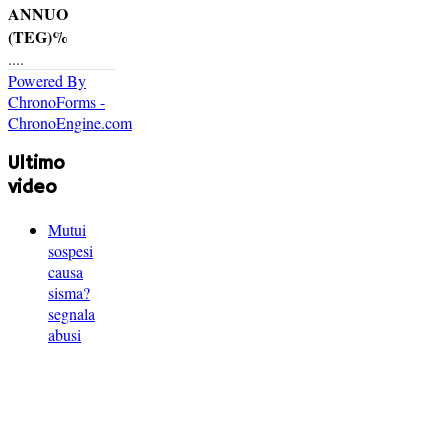
ANNUO
(TEG)%
....
Powered By
ChronoForms -
ChronoEngine.com
Ultimo
video
Mutui
sospesi
causa
sisma?
segnala
abusi