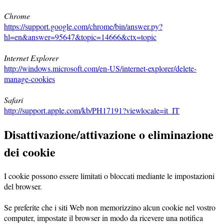
Chrome
https://support.google.com/chrome/bin/answer.py?
hl=en&answer=95647&topic=14666&ctx=topic
Internet Explorer
http://windows.microsoft.com/en-US/internet-explorer/delete-
manage-cookies
Safari
http://support.apple.com/kb/PH17191?viewlocale=it_IT
Disattivazione/attivazione o eliminazione
dei cookie
I cookie possono essere limitati o bloccati mediante le impostazioni
del browser.
Se preferite che i siti Web non memorizzino alcun cookie nel vostro
computer, impostate il browser in modo da ricevere una notifica